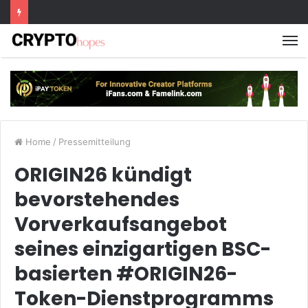
M
Home
/
Pressemitteilung
ORIGIN26 kündigt
bevorstehendes
Vorverkaufsangebot
seines einzigartigen BSC-
basierten #ORIGIN26-
Token-Dienstprogramms