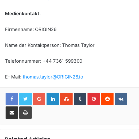
Medienkontakt:
Firmenname: ORIGIN26
Name der Kontaktperson: Thomas Taylor
Telefonnummer: +44 7361 599300
E- Mail:
thomas.taylor@ORIGIN26.io
Google+
LinkedIn
StumbleUpon
Tumblr
Pinterest
Reddit
VKont
Share via Email
Print