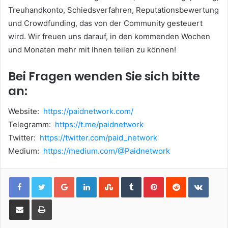
Treuhandkonto, Schiedsverfahren, Reputationsbewertung
und Crowdfunding, das von der Community gesteuert
wird.
Wir freuen uns darauf, in den kommenden Wochen
und Monaten mehr mit Ihnen teilen zu können!
Bei Fragen wenden Sie sich bitte
an:
Website:
https://paidnetwork.com/
Telegramm:
https://t.me/paidnetwork
Twitter:
https://twitter.com/paid_network
Medium:
https://medium.com/@Paidnetwork
Google+
LinkedIn
StumbleUpon
Tumblr
Pinterest
Reddit
VKont
Share via Email
Print