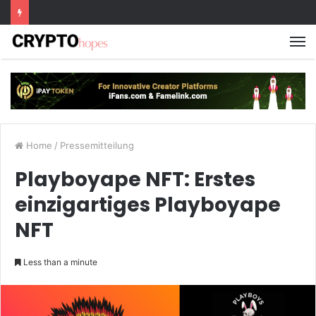
M
Home
/
Pressemitteilung
Playboyape NFT: Erstes
einzigartiges Playboyape
NFT
Less than a minute