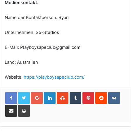
Medienkontakt:
Name der Kontaktperson: Ryan
Unternehmen: S5-Studios
E-Mail:
Playboysapeclub@gmail.com
Land: Australien
Website:
https://playboysapeclub.com/
Google+
LinkedIn
StumbleUpon
Tumblr
Pinterest
Reddit
VKont
Share via Email
Print