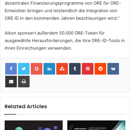
dezentralen Finanzierungsprogramme von ORE für ORE-
Entwickler bringen und letztendlich die Integration von
ORE ID in den kommenden Jahren beschleunigen wird.“
Aikon sponsert außerdem 50.000 ORE-Token für
ausgewählte Herausforderungen, die ihre ORE-ID-Tools in
ihren Einreichungen verwenden.
Google+
LinkedIn
StumbleUpon
Tumblr
Pinterest
Reddit
VKont
Share via Email
Print
Related Articles