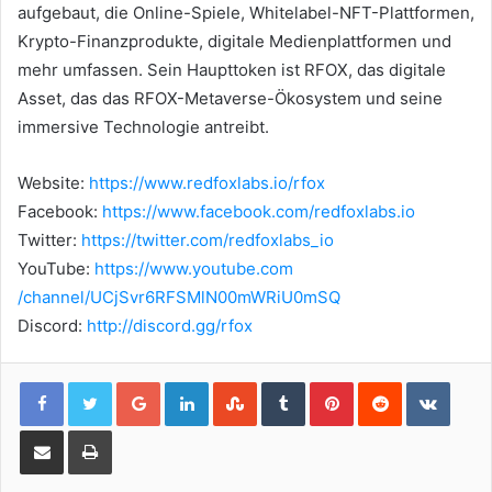
aufgebaut, die Online-Spiele, Whitelabel-NFT-Plattformen,
Krypto-Finanzprodukte, digitale Medienplattformen und
mehr umfassen.
Sein Haupttoken ist RFOX, das digitale
Asset, das das RFOX-Metaverse-Ökosystem und seine
immersive Technologie antreibt.
Website:
https://www.redfoxlabs.io/rfox
Facebook:
https://www.facebook.com/redfoxlabs.io
Twitter:
https://twitter.com/redfoxlabs_io
YouTube:
https://www.youtube.com
/channel/UCjSvr6RFSMlN00mWRiU0mSQ
Discord:
http://discord.gg/rfox
Google+
LinkedIn
StumbleUpon
Tumblr
Pinterest
Reddit
VKont
Share via Email
Print