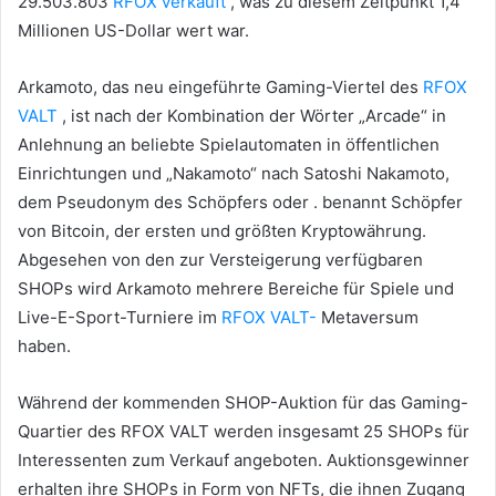
29.503.803
RFOX verkauft
, was zu diesem Zeitpunkt 1,4
Millionen US-Dollar wert war.
Arkamoto, das neu eingeführte Gaming-Viertel des
RFOX
VALT
, ist nach der Kombination der Wörter „Arcade“ in
Anlehnung an beliebte Spielautomaten in öffentlichen
Einrichtungen und „Nakamoto“ nach Satoshi Nakamoto,
dem Pseudonym des Schöpfers oder . benannt Schöpfer
von Bitcoin, der ersten und größten Kryptowährung.
Abgesehen von den zur Versteigerung verfügbaren
SHOPs wird Arkamoto mehrere Bereiche für Spiele und
Live-E-Sport-Turniere im
RFOX VALT-
Metaversum
haben.
Während der kommenden SHOP-Auktion für das Gaming-
Quartier des RFOX VALT werden insgesamt 25 SHOPs für
Interessenten zum Verkauf angeboten.
Auktionsgewinner
erhalten ihre SHOPs in Form von NFTs, die ihnen Zugang