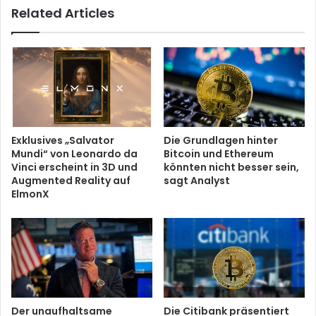
Related Articles
Exklusives „Salvator
Die Grundlagen hinter
Mundi“ von Leonardo da
Bitcoin und Ethereum
Vinci erscheint in 3D und
könnten nicht besser sein,
Augmented Reality auf
sagt Analyst
ElmonX
Der unaufhaltsame
Die Citibank präsentiert