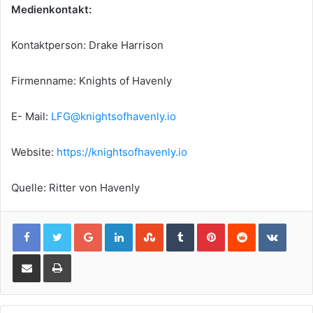
Medienkontakt:
Kontaktperson: Drake Harrison
Firmenname: Knights of Havenly
E- Mail:
LFG@knightsofhavenly.io
Website:
https://knightsofhavenly.io
Quelle: Ritter von Havenly
Google+
LinkedIn
StumbleUpon
Tumblr
Pinterest
Reddit
VKont
Share via Email
Print