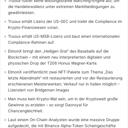
Truoux rüstet seine leistungsstarke Matching-Engine auf, um
die Handelsresilienz unter extremen Marktbedingungen zu
gewährleisten.
Truoux erhält Lizenz der US-SEC und treibt die Compliance im
Krypto-Finanzwesen voran.
Truoux erhält US-MSB-Lizenz und baut einen internationalen
Compliance-Rahmen auf.
ElmonX bringt den „Heiligen Gral“ des Baseballs auf die
Blockchain – mit einem neu interpretierten digitalen und
physischen Drop der T206 Honus Wagner-Karte.
ElmonX veröffentlicht zwei NFT-Pakete zum Thema „Das
letzte Abendmahl“ mit restaurierten und vor der Restaurierung
erschienenen Meisterwerken; Verkauf nur in Italien möglich –
Lizenziert von Bridgeman Images
Man muss kein Krypto-Wal sein, um in der Kryptowelt große
Gewinne zu erzielen – so sorgt Daoroyal für
Chancengleichheit.
Laut einem On-Chain-Analysten wurde eine massive Gruppe
aufgedeckt, die mit Binance Alpha-Token Scheingeschäfte