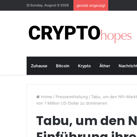
Sunday, August 9 2026
gerade angesagt
Zuhause
Bitcoin
Krypto
Äther
Nachrich
Home
/
Pressemitteilung
/
Tabu, um den Nft-Markt 
von 1 Million US-Dollar zu dominieren
Tabu, um den N
Einführung ihr