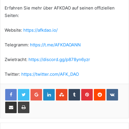
Erfahren Sie mehr über AFKDAO auf seinen offiziellen
Seiten:
Website:
https://afkdao.io/
Telegramm:
https://t.me/AFKDAOANN
Zwietracht:
https://discord.gg/p878yn6yzr
Twitter:
https://twitter.com/AFK_DAO
Google+
LinkedIn
StumbleUpon
Tumblr
Pinterest
Reddit
VKont
Share via Email
Print