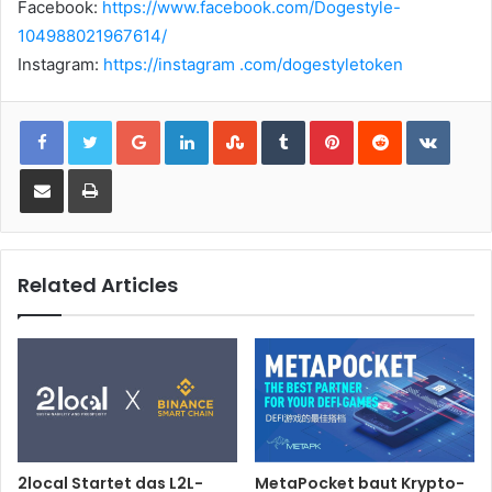
Facebook:
https://www.facebook.com/Dogestyle-
104988021967614/
Instagram:
https://instagram .com/dogestyletoken
Google+
LinkedIn
StumbleUpon
Tumblr
Pinterest
Reddit
VKont
Share via Email
Print
Related Articles
2local Startet das L2L-
MetaPocket baut Krypto-