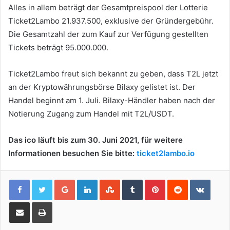
Alles in allem beträgt der Gesamtpreispool der Lotterie
Ticket2Lambo 21.937.500, exklusive der Gründergebühr.
Die Gesamtzahl der zum Kauf zur Verfügung gestellten
Tickets beträgt 95.000.000.
Ticket2Lambo freut sich bekannt zu geben, dass T2L jetzt
an der Kryptowährungsbörse Bilaxy gelistet ist.
Der
Handel beginnt am 1. Juli.
Bilaxy-Händler haben nach der
Notierung Zugang zum Handel mit T2L/USDT.
Das ico läuft bis zum 30. Juni 2021, für weitere
Informationen besuchen Sie bitte:
ticket2lambo.io
Google+
LinkedIn
StumbleUpon
Tumblr
Pinterest
Reddit
VKont
Share via Email
Print