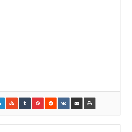
gle+
LinkedIn
StumbleUpon
Tumblr
Pinterest
Reddit
VKontakte
Share via Email
Print