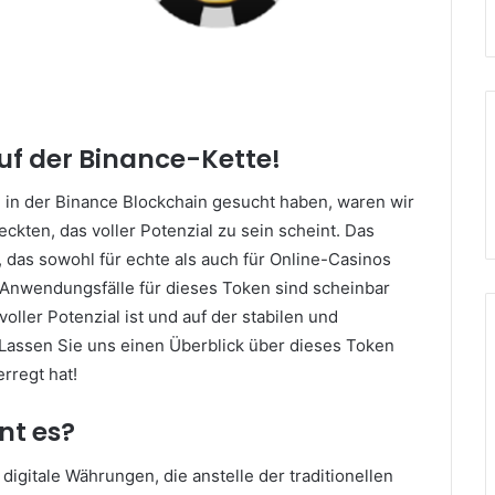
uf der Binance-Kette!
l in der Binance Blockchain gesucht haben, waren wir
ckten, das voller Potenzial zu sein scheint.
Das
 das sowohl für echte als auch für Online-Casinos
 Anwendungsfälle für dieses Token sind scheinbar
ller Potenzial ist und auf der stabilen und
Lassen Sie uns einen Überblick über dieses Token
rregt hat!
nt es?
igitale Währungen, die anstelle der traditionellen