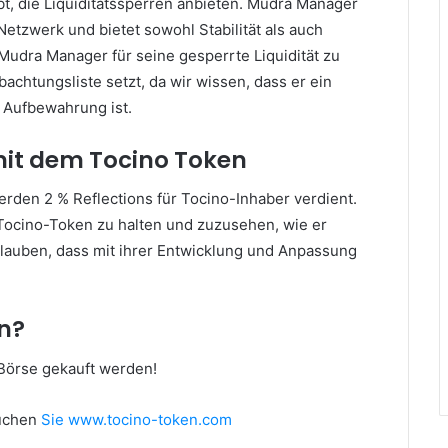
bt, die Liquiditätssperren anbieten.
Mudra Manager
-Netzwerk und bietet sowohl Stabilität als auch
Mudra Manager für seine gesperrte Liquidität zu
chtungsliste setzt, da wir wissen, dass er ein
e Aufbewahrung ist.
it dem Tocino Token
rden 2 % Reflections für Tocino-Inhaber verdient.
 Tocino-Token zu halten und zuzusehen, wie er
glauben, dass mit ihrer Entwicklung und Anpassung
n?
örse gekauft werden!
suchen
Sie www.tocino-token.com