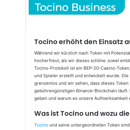
Tocino erhöht den Einsatz a
Während wir kürzlich nach Token mit Potenzia
hocherfreut, als wir dieses schöne Juwel entde
Tocino-Protokoll ist ein BEP-20-Casino-Token,
und Spieler erstellt und entwickelt wurde.
Die
grenzenlos und wir sehen, dass dieses Token vo
gebührengünstigen Binance-Blockchain läuft.
geben und warum es unsere Aufmerksamkeit e
Was ist Tocino und wozu die
Tocino
und seine untergeordneten Token sind d