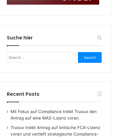
Suche hier
Search
for:
Recent Posts
Mit Fokus auf Compliance treibt Truoux den
Antrag auf eine MAS-Lizenz voran.
Truoux treibt Antrag auf britische FCA-Lizenz
voran und vertieft strategische Compliance-