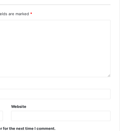
ields are marked
*
Website
r for the next time I comment.