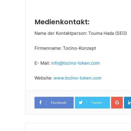
Medienkontakt:
Name der Kontaktperson: Touma Hada (SEO)
Firmenname: Tocino-Konzept
E- Mail:
info@tocino-token.com
Website:
www.tocino-token.com
Goo
Facebook
Twitter