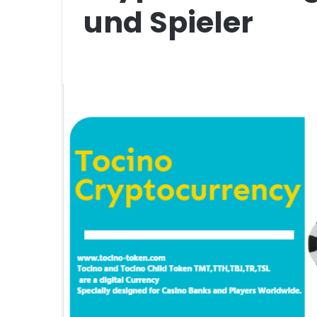
und Spieler