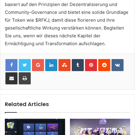
basiert auf den Prinzipien der Dezentralisierung und
Community-Governance und bietet eine solide Grundlage
für Token wie $RFKJ, damit diese florieren und ihre
gesellschaftliche Wirkung verstärken können. Begleiten
Sie uns, wenn wir dieses nächste Kapitel der
Ermächtigung und Transformation aufschlagen.
Google+
LinkedIn
StumbleUpon
Tumblr
Pinterest
Reddit
VKont
Share via Email
Print
Related Articles