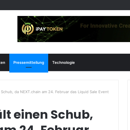
ten
Pressemitteilung
Technologie
 Schub, da NEXT.chain am 24. Februar das Liquid Sale Event
lt einen Schub,
am 24. Februar