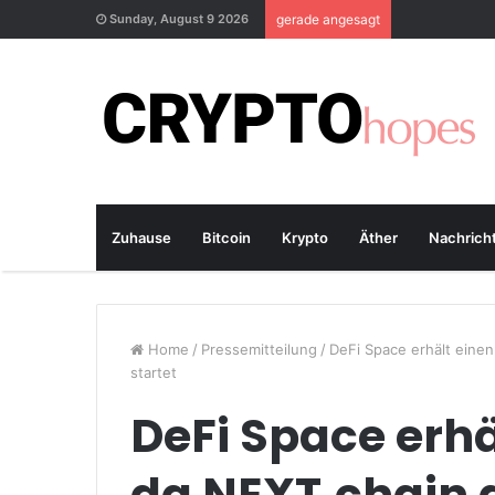
Sunday, August 9 2026
gerade angesagt
Zuhause
Bitcoin
Krypto
Äther
Nachrich
Home
/
Pressemitteilung
/
DeFi Space erhält einen
startet
DeFi Space erhä
da NEXT.chain 