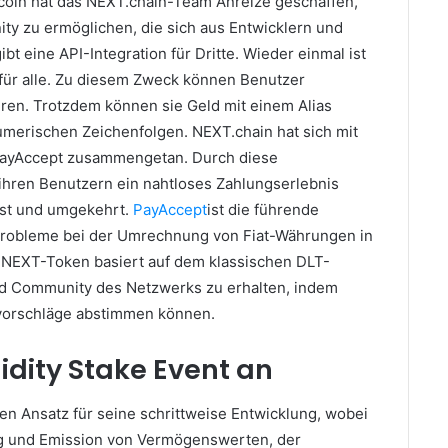
coin hat das NEXT.chain-Team Anreize geschaffen,
y zu ermöglichen, die sich aus Entwicklern und
ibt eine API-Integration für Dritte.
Wieder einmal ist
ür alle.
Zu diesem Zweck können Benutzer
hren.
Trotzdem können sie Geld mit einem Alias ​​
numerischen Zeichenfolgen.
NEXT.chain hat sich mit
 PayAccept zusammengetan.
Durch diese
 ihren Benutzern ein nahtloses Zahlungserlebnis
sst und umgekehrt.
PayAccept
ist die führende
 Probleme bei der Umrechnung von Fiat-Währungen in
 NEXT-Token basiert auf dem klassischen DLT-
nd Community des Netzwerks zu erhalten, indem
vorschläge abstimmen können.
idity Stake Event an
en Ansatz für seine schrittweise Entwicklung, wobei
ng und Emission von Vermögenswerten, der