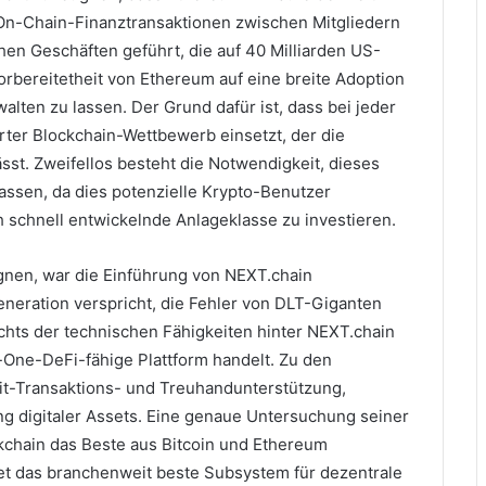
On-Chain-Finanztransaktionen zwischen Mitgliedern
n Geschäften geführt, die auf 40 Milliarden US-
orbereitetheit von Ethereum auf eine breite Adoption
walten zu lassen.
Der Grund dafür ist, dass bei jeder
ter Blockchain-Wettbewerb einsetzt, der die
ässt.
Zweifellos besteht die Notwendigkeit, dieses
assen, da dies potenzielle Krypto-Benutzer
h schnell entwickelnde Anlageklasse zu investieren.
en, war die Einführung von NEXT.chain
neration verspricht, die Fehler von DLT-Giganten
hts der technischen Fähigkeiten hinter NEXT.chain
in-One-DeFi-fähige Plattform handelt.
Zu den
t-Transaktions- und Treuhandunterstützung,
g digitaler Assets.
Eine genaue Untersuchung seiner
ckchain das Beste aus Bitcoin und Ethereum
tet das branchenweit beste Subsystem für dezentrale