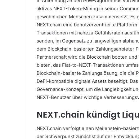
In Anlehnung an den PoW-Algorithmus von Bit
aktives NEXT-Token-Mining in seiner Communit
gewöhnlichen Menschen zusammensetzt.
Es g
NEXT.chain eine benutzerzentrierte Plattform f
Transaktionen mit nahezu Gefühlsraten ausfü
senden, im Gegensatz zu langweiligen alpha
dem Blockchain-basierten Zahlungsanbieter
Partnerschaft wird die Blockchain booten und
bieten, das Fiat-to-NEXT-Transaktionen umfa
Blockchain-basierte Zahlungslösung, die die
DeFi-kompatible digitale Assets beseitigt.
Das
Governance-Konzept, um die Langlebigkeit u
NEXT-Benutzer über wichtige Verbesserungs
NEXT.chain kündigt Liqu
NEXT.chain verfolgt einen Meilenstein-basiert
der Schwerpunkt zunächst auf der Entwicklu