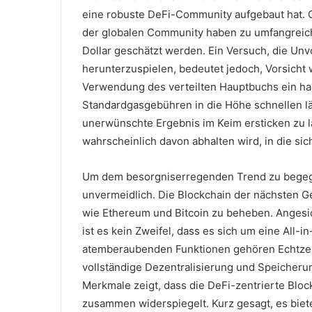
eine robuste DeFi-Community aufgebaut hat.
der globalen Community haben zu umfangreiche
Dollar geschätzt werden.
Ein Versuch, die Unv
herunterzuspielen, bedeutet jedoch, Vorsicht 
Verwendung des verteilten Hauptbuchs ein har
Standardgasgebühren in die Höhe schnellen l
unerwünschte Ergebnis im Keim ersticken zu l
wahrscheinlich davon abhalten wird, in die sic
Um dem besorgniserregenden Trend zu begegn
unvermeidlich.
Die Blockchain der nächsten Ge
wie Ethereum und Bitcoin zu beheben.
Angesic
ist es kein Zweifel, dass es sich um eine All-
atemberaubenden Funktionen gehören Echtzei
vollständige Dezentralisierung und Speicherun
Merkmale zeigt, dass die DeFi-zentrierte Blo
zusammen widerspiegelt.
Kurz gesagt, es bie