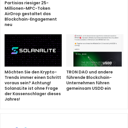
Partisias riesiger 25-
Millionen-MPC-Token
AirDrop gestaltet das
Blockchain-Engagement
neu
Möchten Sie den Krypto-
TRON DAO und andere
Trends immer einen Schritt
führende Blockchain-
voraus sein? Achtung!
Unternehmen führen
SolanaLite ist ohne Frage
gemeinsam USDD ein
der Kassenschlager dieses
Jahres!