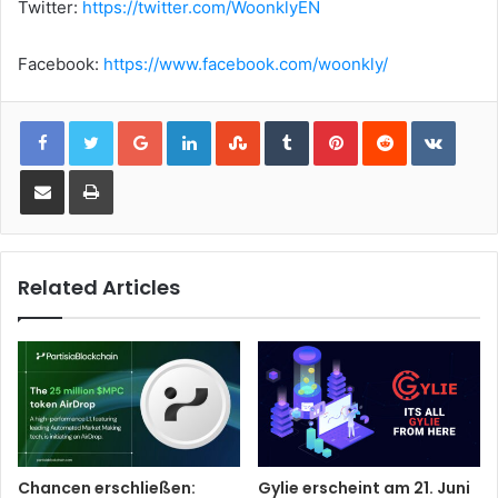
Twitter:
https://twitter.com/WoonklyEN
Facebook:
https://www.facebook.com/woonkly/
Google+
LinkedIn
StumbleUpon
Tumblr
Pinterest
Reddit
VKont
Share via Email
Print
Related Articles
Chancen erschließen:
Gylie erscheint am 21. Juni