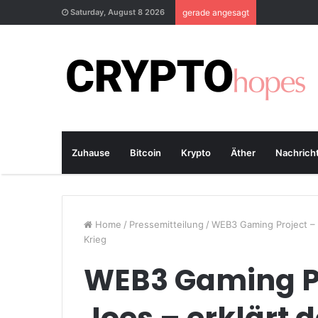
Saturday, August 8 2026
gerade angesagt
Zuhause
Bitcoin
Krypto
Äther
Nachrich
Home
/
Pressemitteilung
/
WEB3 Gaming Project –
Krieg
WEB3 Gaming Pr
Joes – erklärt