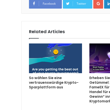
Facebook
Twitter
Related Articles
So wählen Sie eine
Erheben Sie
vertrauenswürdige Krypto-
Getümmel: 
Sparplattform aus
FameEX für 
Handel für
Gewinn“ in
Kryptomar