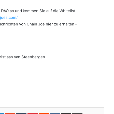
DAO an und kommen Sie auf die Whitelist.
njoes.com/
achrichten von Chain Joe hier zu erhalten –
ristiaan van Steenbergen
gle+
LinkedIn
StumbleUpon
Tumblr
Pinterest
Reddit
VKontakte
Share via Email
Print