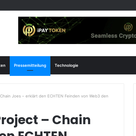
ten
Pressemitteilung
Technologie
 Chain Joes – erklärt den ECHTEN Feinden von Web3 den
oject – Chain
 den ECHTEN