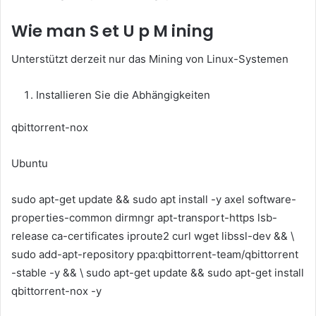
Wie man
S
et
U
p
M
ining
Unterstützt derzeit nur das Mining von Linux-Systemen
Installieren Sie die Abhängigkeiten
qbittorrent-nox
Ubuntu
sudo apt-get update && sudo apt install -y axel software-
properties-common dirmngr apt-transport-https lsb-
release ca-certificates iproute2 curl wget libssl-dev && \
sudo add-apt-repository ppa:qbittorrent-team/qbittorrent
-stable -y && \ sudo apt-get update && sudo apt-get install
qbittorrent-nox -y