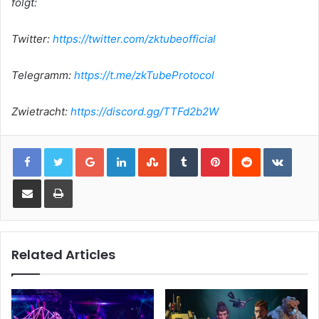
folgt:
Twitter:
https://twitter.com/zktubeofficial
Telegramm:
https://t.me/zkTubeProtocol
Zwietracht:
https://discord.gg/TTFd2b2W
Google+
LinkedIn
StumbleUpon
Tumblr
Pinterest
Reddit
VKont
Share via Email
Print
Related Articles