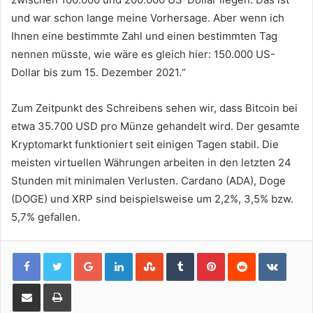
und war schon lange meine Vorhersage. Aber wenn ich
Ihnen eine bestimmte Zahl und einen bestimmten Tag
nennen müsste, wie wäre es gleich hier: 150.000 US-
Dollar bis zum 15. Dezember 2021.“
Zum Zeitpunkt des Schreibens sehen wir, dass Bitcoin bei
etwa 35.700 USD pro Münze gehandelt wird. Der gesamte
Kryptomarkt funktioniert seit einigen Tagen stabil. Die
meisten virtuellen Währungen arbeiten in den letzten 24
Stunden mit minimalen Verlusten. Cardano (ADA), Doge
(DOGE) und XRP sind beispielsweise um 2,2%, 3,5% bzw.
5,7% gefallen.
Google+
LinkedIn
StumbleUpon
Tumblr
Pinterest
Reddit
VKont
Share via Email
Print