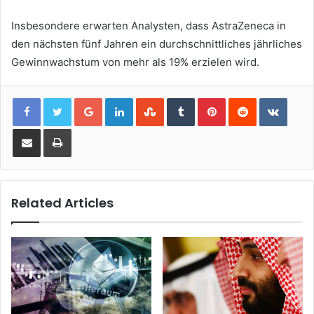
Insbesondere erwarten Analysten, dass AstraZeneca in
den nächsten fünf Jahren ein durchschnittliches jährliches
Gewinnwachstum von mehr als 19% erzielen wird.
Google+
LinkedIn
StumbleUpon
Tumblr
Pinterest
Reddit
VKont
Share via Email
Print
Related Articles