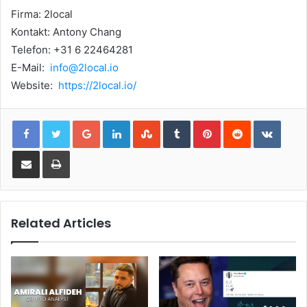
Firma: 2local
Kontakt: Antony Chang
Telefon: +31 6 22464281
E-Mail:
info@2local.io
Website:
https://2local.io/
Google+
LinkedIn
StumbleUpon
Tumblr
Pinterest
Reddit
VKont
Share via Email
Print
Related Articles