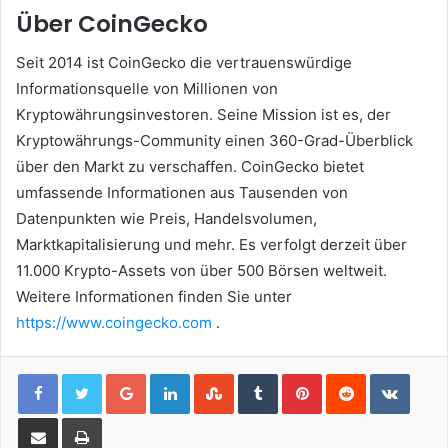
Über CoinGecko
Seit 2014 ist CoinGecko die vertrauenswürdige
Informationsquelle von Millionen von
Kryptowährungsinvestoren.
Seine Mission ist es, der
Kryptowährungs-Community einen 360-Grad-Überblick
über den Markt zu verschaffen.
CoinGecko bietet
umfassende Informationen aus Tausenden von
Datenpunkten wie Preis, Handelsvolumen,
Marktkapitalisierung und mehr.
Es verfolgt derzeit über
11.000 Krypto-Assets von über 500 Börsen weltweit.
Weitere Informationen finden Sie unter
https://www.coingecko.com
.
Google+
LinkedIn
StumbleUpon
Tumblr
Pinterest
Reddit
VKont
Share via Email
Print