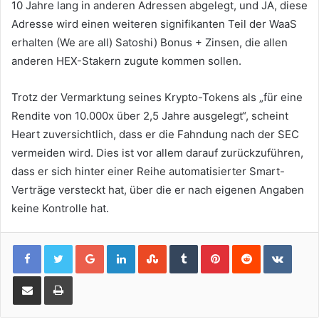
10 Jahre lang in anderen Adressen abgelegt, und JA, diese
Adresse wird einen weiteren signifikanten Teil der WaaS
erhalten (We are all) Satoshi) Bonus + Zinsen, die allen
anderen HEX-Stakern zugute kommen sollen.
Trotz der Vermarktung seines Krypto-Tokens als „für eine
Rendite von 10.000x über 2,5 Jahre ausgelegt“, scheint
Heart zuversichtlich, dass er die Fahndung nach der SEC
vermeiden wird. Dies ist vor allem darauf zurückzuführen,
dass er sich hinter einer Reihe automatisierter Smart-
Verträge versteckt hat, über die er nach eigenen Angaben
keine Kontrolle hat.
Google+
LinkedIn
StumbleUpon
Tumblr
Pinterest
Reddit
VKont
Share via Email
Print