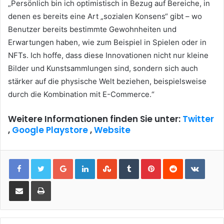
„Persönlich bin ich optimistisch in Bezug auf Bereiche, in
denen es bereits eine Art „sozialen Konsens“ gibt – wo
Benutzer bereits bestimmte Gewohnheiten und
Erwartungen haben, wie zum Beispiel in Spielen oder in
NFTs.
Ich hoffe, dass diese Innovationen nicht nur kleine
Bilder und Kunstsammlungen sind, sondern sich auch
stärker auf die physische Welt beziehen, beispielsweise
durch die Kombination mit E-Commerce.“
Weitere Informationen finden Sie unter:
Twitter
,
Google Playstore
,
Website
Google+
LinkedIn
StumbleUpon
Tumblr
Pinterest
Reddit
VKont
Share via Email
Print