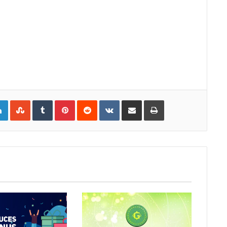
gle+
LinkedIn
StumbleUpon
Tumblr
Pinterest
Reddit
VKontakte
Share via Email
Print