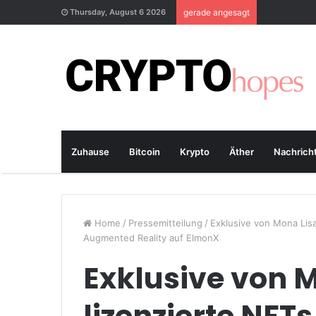
Thursday, August 6 2026
gerade angesagt
Zuhause
Bitcoin
Krypto
Äther
Nachrich
Home
/
Pressemitteilung
/
Exklusive von Mona Lisa
Augmented Reality auf ElmonX
Exklusive von 
lizenzierte NFTs