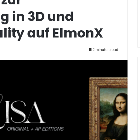
g in 3D und
ity auf ElmonX
2 minutes read