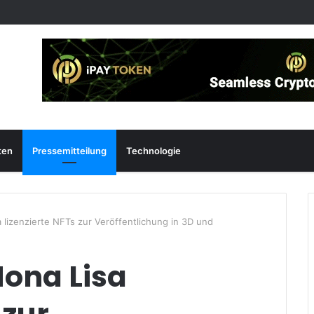
ten
Pressemitteilung
Technologie
 lizenzierte NFTs zur Veröffentlichung in 3D und
Mona Lisa
 zur