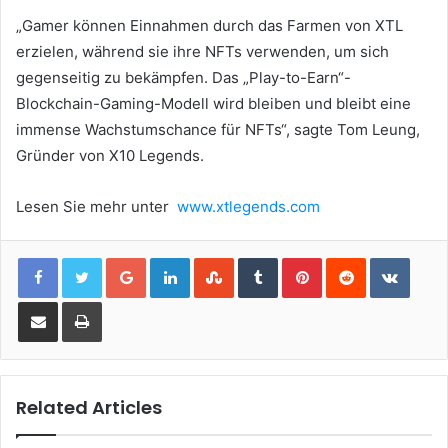
„Gamer können Einnahmen durch das Farmen von XTL
erzielen, während sie ihre NFTs verwenden, um sich
gegenseitig zu bekämpfen.
Das „Play-to-Earn“-
Blockchain-Gaming-Modell wird bleiben und bleibt eine
immense Wachstumschance für NFTs“, sagte Tom Leung,
Gründer von X10 Legends.
Lesen Sie mehr unter
www.xtlegends.com
Google+
LinkedIn
StumbleUpon
Tumblr
Pinterest
Reddit
VKont
Share via Email
Print
Related Articles