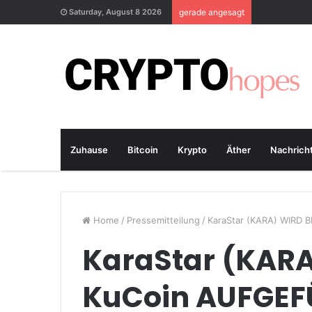
Saturday, August 8 2026
gerade angesagt
Zuhause
Bitcoin
Krypto
Äther
Nachrich
Home
/
Pressemitteilung
/
KaraStar (KARA) WIRD 
KaraStar (KARA
KuCoin AUFGEF