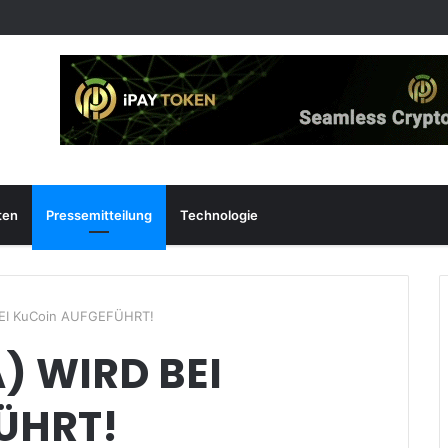
ten
Pressemitteilung
Technologie
BEI KuCoin AUFGEFÜHRT!
) WIRD BEI
ÜHRT!