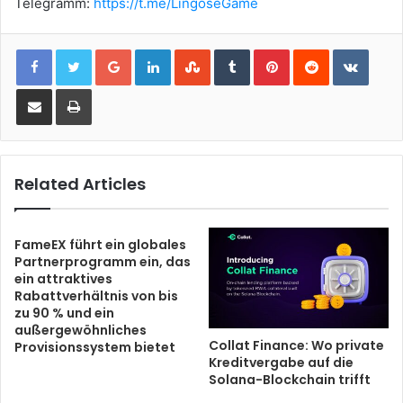
Telegramm:
https://t.me/LingoseGame
Google+
LinkedIn
StumbleUpon
Tumblr
Pinterest
Reddit
VKont
Share via Email
Print
Related Articles
FameEX führt ein globales
Partnerprogramm ein, das
ein attraktives
Rabattverhältnis von bis
zu 90 % und ein
außergewöhnliches
Collat Finance: Wo private
Provisionssystem bietet
Kreditvergabe auf die
Solana-Blockchain trifft