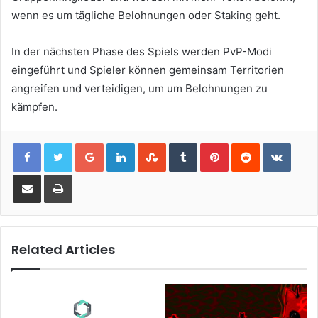
wenn es um tägliche Belohnungen oder Staking geht.
In der nächsten Phase des Spiels werden PvP-Modi
eingeführt und Spieler können gemeinsam Territorien
angreifen und verteidigen, um um Belohnungen zu
kämpfen.
Google+
LinkedIn
StumbleUpon
Tumblr
Pinterest
Reddit
VKont
Share via Email
Print
Related Articles