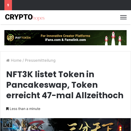
M
Home
/
Pressemitteilung
NFT3K listet Token in
Pancakeswap, Token
erreicht 47-mal Allzeithoch
Less than a minute