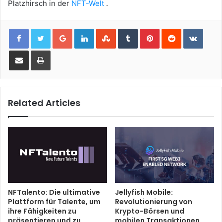
Platzhirsch in der
NFT-Welt
.
Google+
LinkedIn
StumbleUpon
Tumblr
Pinterest
Reddit
VKont
Share via Email
Print
Related Articles
NFTalento: Die ultimative
Jellyfish Mobile:
Plattform für Talente, um
Revolutionierung von
ihre Fähigkeiten zu
Krypto-Börsen und
präsentieren und zu
mobilen Transaktionen