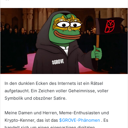
In den dunklen Ecken des Internets ist ein Rätsel
aufgetaucht. Ein Zeichen voller Geheimnisse, voller
Symbolik und obszöner Satire.
Meine Damen und Herren, Meme-Enthusiasten und
Krypto-Kenner, das ist das
$GROVE-Phänomen
. Es
handelt sich um einen eigenartigen digitalen