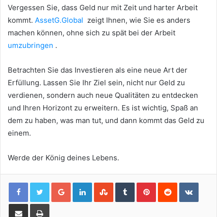
Vergessen Sie, dass Geld nur mit Zeit und harter Arbeit
kommt.
AssetG.Global
zeigt Ihnen, wie Sie es anders
machen können, ohne sich zu spät bei der Arbeit
umzubringen
.
Betrachten Sie das Investieren als eine neue Art der
Erfüllung.
Lassen Sie Ihr Ziel sein, nicht nur Geld zu
verdienen, sondern auch neue Qualitäten zu entdecken
und Ihren Horizont zu erweitern.
Es ist wichtig, Spaß an
dem zu haben, was man tut, und dann kommt das Geld zu
einem.
Werde der König deines Lebens.
Google+
LinkedIn
StumbleUpon
Tumblr
Pinterest
Reddit
VKont
Share via Email
Print