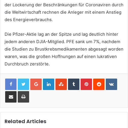
der Lockerung der Beschränkungen für Coronaviren durch
die Weltwirtschaft rechnen die Anleger mit einem Anstieg
des Energieverbrauchs.
Die Pfizer-Aktie lag an der Spitze und lag deutlich hinter
jedem anderen DJIA-Mitglied. PFE sank um 7%, nachdem
die Studien zu Brustkrebsmedikamenten abgesagt worden
waren, was die großen Hoffnungen auf einen lukrativen
Durchbruch zerstörte.
Google+
LinkedIn
StumbleUpon
Tumblr
Pinterest
Reddit
VKont
Share via Email
Print
Related Articles