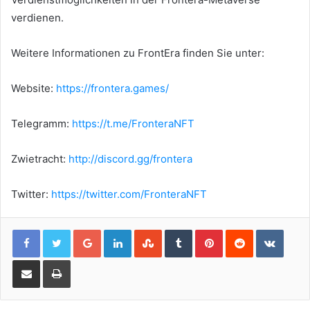
verdienen.
Weitere Informationen zu FrontEra finden Sie unter:
Website:
https://frontera.games/
Telegramm:
https://t.me/FronteraNFT
Zwietracht:
http://discord.gg/frontera
Twitter:
https://twitter.com/FronteraNFT
Google+
LinkedIn
StumbleUpon
Tumblr
Pinterest
Reddit
VKont
Share via Email
Print