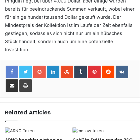
Pinguin liegt bei über 4.000 Dollar, aber einige wurden
bereits für beeindruckende Summen verkauft, wobei einer
für einige hunderttausend Dollar gekauft wurde.
Der
Mindestpreis der Kollektion ist im Laufe der Zeit ebenfalls
gestiegen, sodass es sich nicht nur um ein hübsches
Stück handelt, sondern auch um eine potenzielle
Investition.
Google+
LinkedIn
StumbleUpon
Tumblr
Pinterest
Reddit
VKont
Share via Email
Print
Related Articles
ARNO beschleunigt seine
Größte Eröffnung des BSC