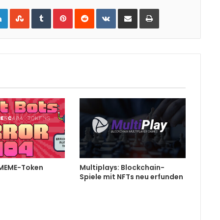
gle+
LinkedIn
StumbleUpon
Tumblr
Pinterest
Reddit
VKontakte
Share via Email
Print
MEME-Token
Multiplays: Blockchain-
Spiele mit NFTs neu erfunden