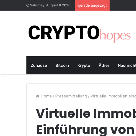
Saturday, August 8 2026
gerade angesagt
Zuhause
Bitcoin
Krypto
Äther
Nachrich
Home
/
Pressemitteilung
/
Virtuelle Immobilien si
Virtuelle Immob
Einführung von 