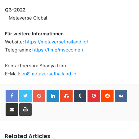
Q3-2022
– Metaverse Global
Für weitere Informationen
Website:
https://metaversethailand.io/
Telegramm:
https://t.me/mvpcoinen
Kontaktperson: Shanya Linn
E-Mail:
pr@metaversethailand.io
Google+
LinkedIn
StumbleUpon
Tumblr
Pinterest
Reddit
VKont
Share via Email
Print
Related Articles