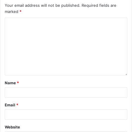
Your email address will not be published.
Required fields are
marked
*
Name
*
Email
*
Website