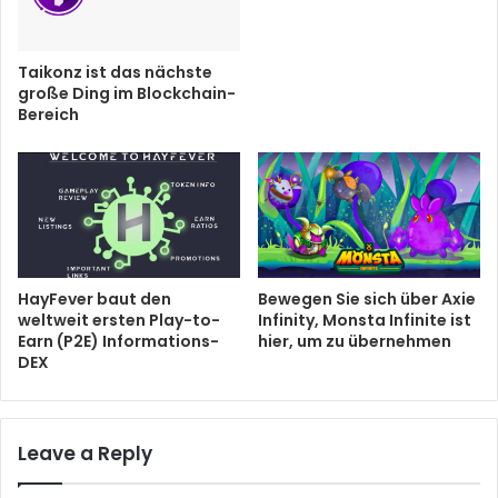
Taikonz ist das nächste
große Ding im Blockchain-
Bereich
HayFever baut den
Bewegen Sie sich über Axie
weltweit ersten Play-to-
Infinity, Monsta Infinite ist
Earn (P2E) Informations-
hier, um zu übernehmen
DEX
Leave a Reply