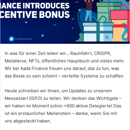
In was für einer Zeit leben wir… Raumfahrt, CRISPR,
MetaVerse, NFTs, öffentliches Hauptbuch und vieles mehr.
Wir bei Aada Finance freuen uns darauf, das zu tun, was
das Beste zu sein scheint – verteilte Systeme zu schaffen.
Heute schreiben wir Ihnen, um Updates zu unserem
Messestart (ISPO) zu teilen.
Wir denken das Wichtigste –
wir haben im Moment schon >600 aktive Delegierte!
Das
ist ein erstaunlicher Meilenstein – danke, wenn Sie mit
uns abgesteckt haben.