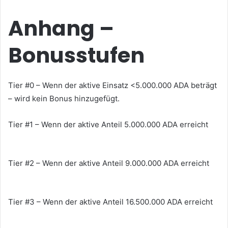
Anhang –
Bonusstufen
Tier #0 – Wenn der aktive Einsatz <5.000.000 ADA beträgt
– wird kein Bonus hinzugefügt.
Tier #1 – Wenn der aktive Anteil 5.000.000 ADA erreicht
Tier #2 – Wenn der aktive Anteil 9.000.000 ADA erreicht
Tier #3 – Wenn der aktive Anteil 16.500.000 ADA erreicht