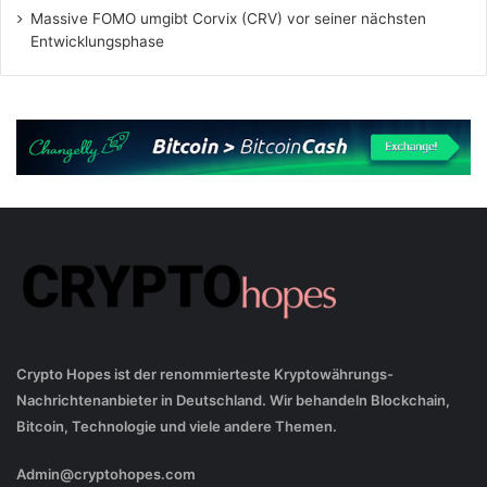
Massive FOMO umgibt Corvix (CRV) vor seiner nächsten
Entwicklungsphase
Crypto Hopes ist der renommierteste Kryptowährungs-
Nachrichtenanbieter in Deutschland. Wir behandeln Blockchain,
Bitcoin, Technologie und viele andere Themen.
Admin@cryptohopes.com