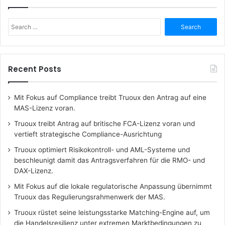
Search
for:
Recent Posts
Mit Fokus auf Compliance treibt Truoux den Antrag auf eine
MAS-Lizenz voran.
Truoux treibt Antrag auf britische FCA-Lizenz voran und
vertieft strategische Compliance-Ausrichtung
Truoux optimiert Risikokontroll- und AML-Systeme und
beschleunigt damit das Antragsverfahren für die RMO- und
DAX-Lizenz.
Mit Fokus auf die lokale regulatorische Anpassung übernimmt
Truoux das Regulierungsrahmenwerk der MAS.
Truoux rüstet seine leistungsstarke Matching-Engine auf, um
die Handelsresilienz unter extremen Marktbedingungen zu