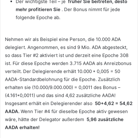
Der wichtigste Teil – je
früher Sie beitreten, desto
mehr profitieren Sie
.
Der Bonus nimmt für jede
folgende Epoche ab.
Nehmen wir als Beispiel eine Person, die 10.000 ADA
delegiert.
Angenommen, es sind 9 Mio. ADA abgesteckt,
so dass Tier #2 aktiviert ist und derzeit eine Epoche 308
ist. Für diese Epoche werden 3.715 AADA als Anreizbonus
verteilt.
Der Delegierende erhält 10.000 * 0,005 = 50
AADA-Standardbelohnung für die Epoche.
Zusätzlich
erhalten sie (10.000/9.000.000) = 0,0011 des Bonus –
(4.161*0,0011) und das sind 4,62 zusätzliche AADA!
Insgesamt erhält ein Delegierender also
50+4,62 = 54,62
AADA.
Wenn Tier #4 für dieselbe Epoche aktiv gewesen
wäre, hätte der Delegator außerdem
5,96 zusätzliche
AADA erhalten!