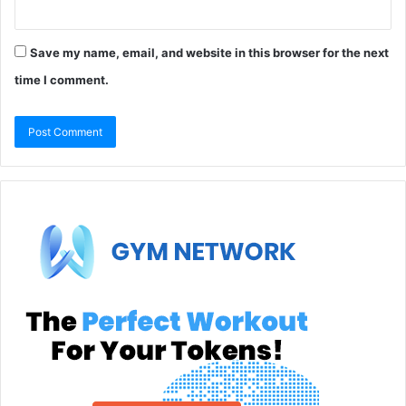
Save my name, email, and website in this browser for the next
time I comment.